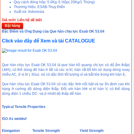
Quy cách đóng hôp: 5.0Kg /1 Hộp( 20Kg/1 Thùng)
Thương Hiệu: ESAB-Thụy Điển
Xuất xứ: Indonesia
Giá mới: Liên hệ để biết
Đặt hàng
Đặc Điểm và Ứng Dụng của Que hàn chịu lực Esab OK 53.04
Click vào đây để Xem và tải CATALOGUE
Que hàn chịu lực Esab OK 53.04 là que hàn hồ quang chị lực có độ ẩm thấp(
LMA), có thể dùng đê hàn ở tất cả các vị trí, hàn rất tốt khi sử dụng dòng xoay
chiều AC, ở vị trí ( 3Gu). nó có đặc tính tốt lượng xỉ và bắt tóe trong khi hàn ít,.
Que hàn chịu lực Esab OK 53.04 có các đặc tính nổi bật và sự ổn định cao khi
hàng ở cường độ dòng điện thấp. Đối với hàn lớtr vị trí hàn V, có thể dùng
dòng điện 1 chiều DC- và ở nhiêt độ thấp để hàn.
T
ypical Tensile Properties
ISO
As welded
Elongation
Tensile Strength
Yield Strength