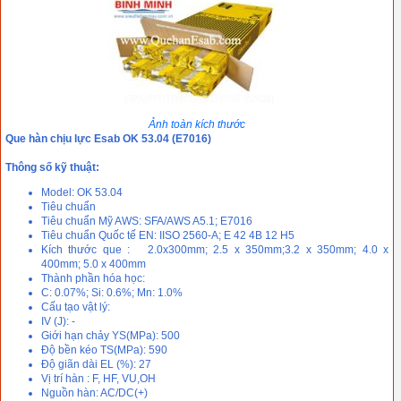
Ảnh toàn kích thước
Que hàn chịu lực Esab OK 53.04 (E7016)
Thông số kỹ thuật:
Model: OK 53.04
Tiêu chuẩn
Tiêu chuẩn Mỹ AWS: SFA/AWS A5.1; E7016
Tiêu chuẩn Quốc tế EN: IISO 2560-A; E 42 4B 12 H5
Kích thước que : 2.0x300mm; 2.5 x 350mm;3.2 x 350mm; 4.0 x
400mm; 5.0 x 400mm
Thành phần hóa học:
C: 0.07%; Si: 0.6%; Mn: 1.0%
Cấu tạo vật lý:
IV (J): -
Giới hạn chảy YS(MPa): 500
Độ bền kéo TS(MPa): 590
Độ giãn dài EL (%): 27
Vị trí hàn : F, HF, VU,OH
Nguồn hàn: AC/DC(+)