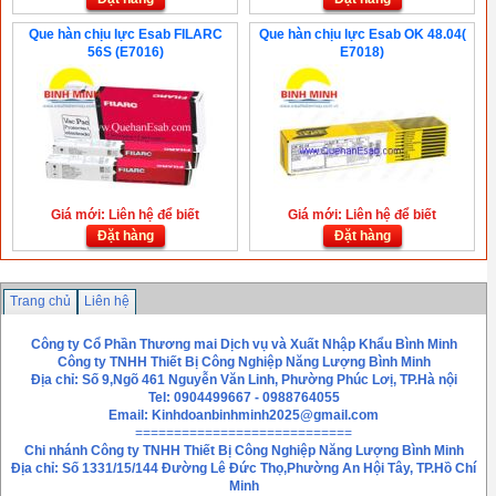
Que hàn chịu lực Esab FILARC
Que hàn chịu lực Esab OK 48.04(
56S (E7016)
E7018)
Giá mới: Liên hệ để biết
Giá mới: Liên hệ để biết
Đặt hàng
Đặt hàng
Trang chủ
Liên hệ
Công ty Cổ Phần Thương mai Dịch vụ và Xuất Nhập Khẩu Bình Minh
Công ty TNHH Thiết Bị Công Nghiệp Năng Lượng Bình Minh
Địa chỉ: Số 9,Ngõ 461 Nguyễn Văn Linh, Phường Phúc Lơị, TP.Hà nội
Tel: 0904499667 - 0988764055
Email:
Kinhdoanbinhminh2025@gmail.com
============================
Chi nhánh
Công ty TNHH Thiết Bị Công Nghiệp Năng Lượng Bình Minh
Địa chỉ: Số 1331/15/144 Đường Lê Đức Thọ,Phường An Hội Tây, TP.Hồ Chí
Minh