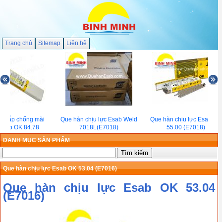
Trang chủ
Sitemap
Liên hệ
 đắp chống mài
Que hàn chịu lực Esab Weld
Que hàn chịu lực Esab OK
sab OK 84.78
7018L(E7018)
55.00 (E7018)
DANH MỤC SẢN PHẨM
Que hàn chịu lực Esab OK 53.04 (E7016)
Que hàn chịu lực Esab OK 53.04
(E7016)