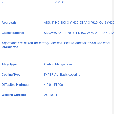
-
-30 °C
Approvals:
ABS; 3YH5; BKI; 3 Y H15; DNV; 3YH10; GL; 3YH10
Classifications:
SFA/AWS A5.1; E7016; EN ISO 2560-A; E 42 4B 1
Approvals are based on factory location. Please contact ESAB for more
information.
Alloy Type:
Carbon Manganese
Coating Type:
IMPERIAL_Basic covering
Diffusible Hydrogen:
< 5.0 ml/100g
Welding Current:
AC, DC+(-)