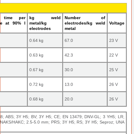
n time per
kg weld
Number of
de at 90% I
metal/kg
electrodes/kg weld
Voltage
electrodes
metal
0.64 kg
67.0
23 V
0.63 kg
42.3
22 V
0.67 kg
30.0
25 V
0.72 kg
13.0
26 V
0.68 kg
20.0
26 V
8; ABS; 3Y H5; BV; 3Y H5; CE; EN 13479; DNV-GL; 3 YH5; LR;
NAKS/HAKC; 2.5-5.0 mm; PRS; 3Y H5; RS; 3Y H5; Seproz; UNA