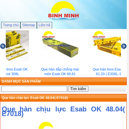
Trang chủ
Sitemap
Liên hệ
àn Inox Esab OK
Que hàn đắp chống mài
Que hàn Inox Esab OK
Tigrod 308L
mòn Esab OK 68.81
61.20 ( E308L-16 )
DANH MỤC SẢN PHẨM
Que hàn chịu lực Esab OK 48.04( E7018)
Que hàn chịu lực Esab OK 48.04(
E7018)