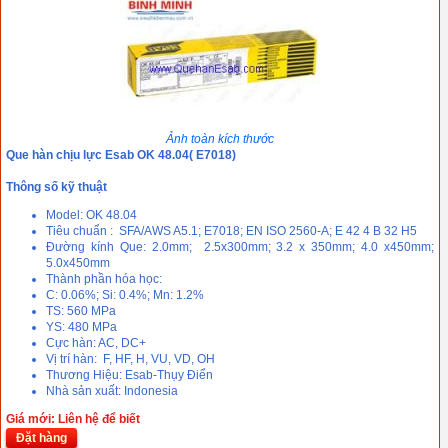
Ảnh toàn kích thước
Que hàn chịu lực Esab OK 48.04( E7018)
Thông số kỹ thuật
Model: OK 48.04
Tiêu chuẩn : SFA/AWS A5.1; E7018; EN ISO 2560-A; E 42 4 B 32 H5
Đường kính Que: 2.0mm; 2.5x300mm; 3.2 x 350mm; 4.0 x450mm;
5.0x450mm
Thành phần hóa học:
C: 0.06%; Si: 0.4%; Mn: 1.2%
TS: 560 MPa
YS: 480 MPa
Cực hàn: AC, DC+
Vị trí hàn: F, HF, H, VU, VD, OH
Thương Hiệu: Esab-Thụy Điển
Nhà sản xuất: Indonesia
Giá mới: Liên hệ để biết
Đặt hàng