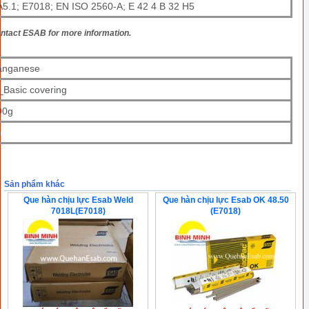
5.1; E7018; EN ISO 2560-A; E 42 4 B 32 H5
ontact ESAB for more information.
anganese
Basic covering
00g
)
Sản phẩm khác
Que hàn chịu lực Esab Weld
Que hàn chịu lực Esab OK 48.50
7018L(E7018)
(E7018)