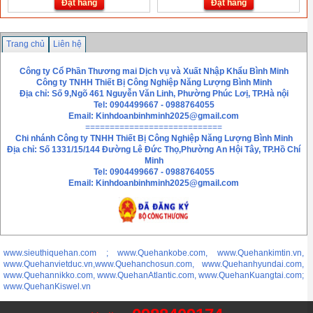
Đặt hàng
Đặt hàng
Trang chủ
Liên hệ
Công ty Cổ Phần Thương mai Dịch vụ và Xuất Nhập Khẩu Bình Minh
Công ty TNHH Thiết Bị Công Nghiệp Năng Lượng Bình Minh
Địa chỉ: Số 9,Ngõ 461 Nguyễn Văn Linh, Phường Phúc Lơị, TP.Hà nội
Tel: 0904499667 - 0988764055
Email:
Kinhdoanbinhminh2025@gmail.com
============================
Chi nhánh
Công ty TNHH Thiết Bị Công Nghiệp Năng Lượng Bình Minh
Địa chỉ: Số 1331/15/144 Đường Lê Đức Thọ,Phường An Hội Tây, TP.Hồ Chí
Minh
Tel: 0904499667 - 0988764055
Email: Kinhdoanbinhminh2025@gmail.com
www.sieuthiquehan.com ; www.Quehankobe.com, www.Quehankimtin.vn,
www.Quehanvietduc.vn,www.Quehanchosun.com, www.Quehanhyundai.com,
www.Quehannikko.com, www.QuehanAtlantic.com, www.QuehanKuangtai.com;
www.QuehanKiswel.vn