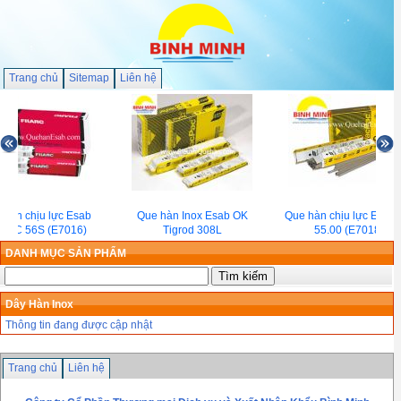
Trang chủ
Sitemap
Liên hệ
 hàn chịu lực Esab
Que hàn Inox Esab OK
Que hàn chịu lực Esab
LARC 56S (E7016)
Tigrod 308L
55.00 (E7018)
DANH MỤC SẢN PHẨM
Dây Hàn Inox
Thông tin đang được cập nhật
Trang chủ
Liên hệ