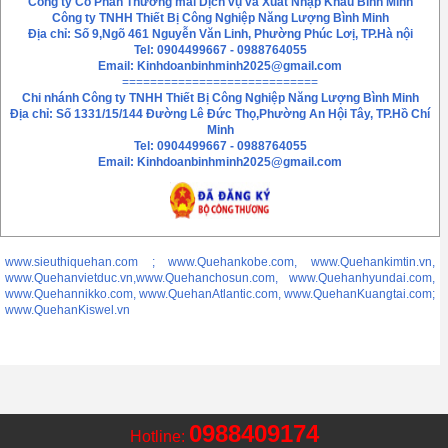
Công ty Cổ Phần Thương mai Dịch vụ và Xuất Nhập Khẩu Bình Minh
Công ty TNHH Thiết Bị Công Nghiệp Năng Lượng Bình Minh
Địa chỉ: Số 9,Ngõ 461 Nguyễn Văn Linh, Phường Phúc Lơị, TP.Hà nội
Tel: 0904499667 - 0988764055
Email:
Kinhdoanbinhminh2025@gmail.com
============================
Chi nhánh
Công ty TNHH Thiết Bị Công Nghiệp Năng Lượng Bình Minh
Địa chỉ: Số 1331/15/144 Đường Lê Đức Thọ,Phường An Hội Tây, TP.Hồ Chí
Minh
Tel: 0904499667 - 0988764055
Email: Kinhdoanbinhminh2025@gmail.com
www.sieuthiquehan.com ; www.Quehankobe.com, www.Quehankimtin.vn,
www.Quehanvietduc.vn,www.Quehanchosun.com, www.Quehanhyundai.com,
www.Quehannikko.com, www.QuehanAtlantic.com, www.QuehanKuangtai.com;
www.QuehanKiswel.vn
0988409174