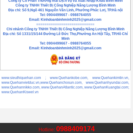
Công ty Cổ Phần Thương mai Dịch vụ và Xuất Nhập Khẩu Bình Minh
Công ty TNHH Thiết Bị Công Nghiệp Năng Lượng Bình Minh
Địa chỉ: Số 9,Ngõ 461 Nguyễn Văn Linh, Phường Phúc Lơị, TP.Hà nội
Tel: 0904499667 - 0988764055
Email:
Kinhdoanbinhminh2025@gmail.com
============================
Chi nhánh
Công ty TNHH Thiết Bị Công Nghiệp Năng Lượng Bình Minh
Địa chỉ: Số 1331/15/144 Đường Lê Đức Thọ,Phường An Hội Tây, TP.Hồ Chí
Minh
Tel: 0904499667 - 0988764055
Email: Kinhdoanbinhminh2025@gmail.com
www.sieuthiquehan.com ; www.Quehankobe.com, www.Quehankimtin.vn,
www.Quehanvietduc.vn,www.Quehanchosun.com, www.Quehanhyundai.com,
www.Quehannikko.com, www.QuehanAtlantic.com, www.QuehanKuangtai.com;
www.QuehanKiswel.vn
0988409174