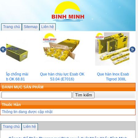
Trang chủ
Sitemap
Liên hệ
n đắp chống mài
Que hàn chịu lực Esab OK
Que hàn Inox Esab OK
Esab OK 68.81
53.04 (E7016)
Tigrod 308L
DANH MỤC SẢN PHẨM
Thuốc Hàn
Thông tin đang được cập nhật
Trang chủ
Liên hệ