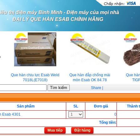
iêu thị điện máy Bình Minh - Điện máy của mọi nhà
ĐẠI LÝ QUE HÀN ESAB CHÍNH HÃNG
Que hàn chịu lực Esab Weld
Que hàn đắp chống mài
Que hàn
7018L(E7018)
mòn Esab OK 84.78
TIGR
Share
|
Sản phẩm
SL
Đơn giá
Thành t
n Esab 4301
0
Tổng tiền
:
Mua tiếp
Đặt hàng