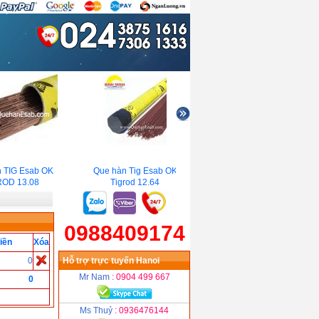
 TIG Esab OK
Que hàn Tig Esab OK
Que hàn chịu lực Esab OK
OD 13.08
Tigrod 12.64
55.00 (E7018)
0988409174
iền
Xóa
0
Hỗ trợ trực tuyến Hanoi
Mr Nam
: 0904 499 667
0
Ms Thuỷ
: 0936476144