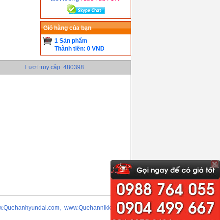
Giỏ hàng của bạn
1 Sản phẩm
Thành tiền: 0 VND
Lượt truy cập: 480398
w.Quehanhyundai.com, www.Quehannikko.com,