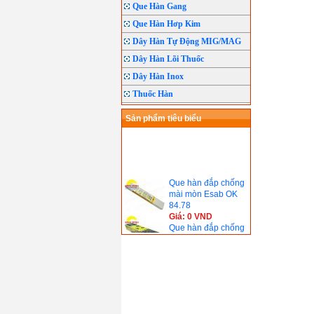
Que Hàn Gang
Que Hàn Hơp Kim
Dây Hàn Tự Động MIG/MAG
Dây Hàn Lõi Thuốc
Dây Hàn Inox
Thuốc Hàn
Sản phẩm tiêu biểu
Que hàn đắp chống
mài mòn Esab OK
84.78
Giá: 0 VND
Que hàn đắp chống
mài mòn Esab OK
68.81
Giá: 0 VND
Que hàn Esab 4301
Giá: 0 VND
Que hàn chịu lực
Esab OK 48.04(