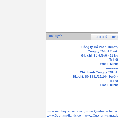
E7018)
Giá: 0 VND
Que hàn Esab OK
46.00
Giá: 0 VND
Trực tuyến: 1
Trang chủ
Liên
Công ty Cổ Phần Thương
Công ty TNHH Thiết
Địa chỉ: Số 9,Ngõ 461 N
Tel: 
Email:
Kinh
======
Chi nhánh
Công ty TNHH 
Địa chỉ: Số 1331/15/144 Đườn
Tel: 
Email: Kin
www.sieuthiquehan.com ; www.Quehankobe.co
www.QuehanAtlantic.com, www.QuehanKuangtai