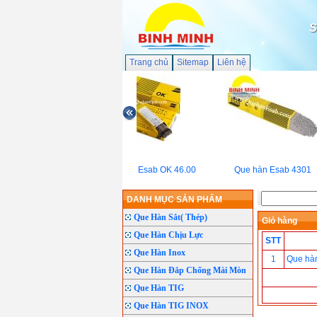
S
Trang chủ
Sitemap
Liên hệ
Que hàn Esab OK 46.00
Que hàn Esab 4301
DANH MỤC SẢN PHẨM
Que Hàn Sắt( Thép)
Giỏ hàng
Que Hàn Chịu Lực
STT
Que Hàn Inox
1
Que hà
Que Hàn Đắp Chống Mài Mòn
Que Hàn TIG
Que Hàn TIG INOX