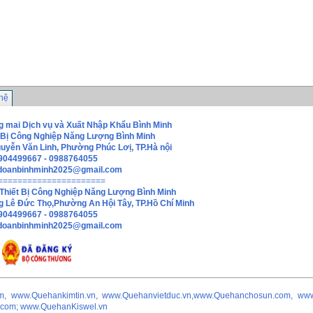
 hệ
 mai Dịch vụ và Xuất Nhập Khẩu Bình Minh
 Bị Công Nghiệp Năng Lượng Bình Minh
guyễn Văn Linh, Phường Phúc Lơị, TP.Hà nội
0904499667 - 0988764055
doanbinhminh2025@gmail.com
======================
Thiết Bị Công Nghiệp Năng Lượng Bình Minh
g Lê Đức Thọ,Phường An Hội Tây, TP.Hồ Chí Minh
0904499667 - 0988764055
hdoanbinhminh2025@gmail.com
m, www.Quehankimtin.vn, www.Quehanvietduc.vn,www.Quehanchosun.com, ww
.com; www.QuehanKiswel.vn