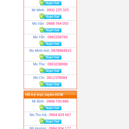
Mr Minh
: 0932 225 325
Ms Vân
: 0988 764 055
Ms Yến
: 0962208760
Ms Minh Anh
:0978884915
Ms Thư
: 0903208068
Ms Chi
: 0912378084
Hỗ trợ trực tuyến HCM
Mr Bình
: 0968 750 888
Ms Thu Hà
: 0904 829 667
Ms Hương
: 0964 934 177