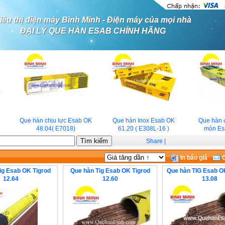
iêu thị điện máy Bình Minh - Điện máy của mọi nhà
ĐẠI LÝ QUE HÀN ESAB CHÍNH HÃNG
Que hàn chịu lực Esab OK
Que hàn Inox Esab OK
Que hàn đ
48.04( E7018)
61.20 ( E308L-16 )
mòn Esa
Share
|
In báo giá
G
ig Esab OK Tigrod
Que hàn Tig Esab OK Tigrod
Que hàn TIG Esab 
12.64
12.60
13.08