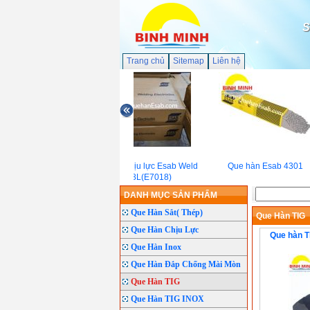
S
Trang chủ
Sitemap
Liên hệ
Que hàn chịu lực Esab Weld
Que hàn Esab 4301
7018L(E7018)
DANH MỤC SẢN PHẨM
Que Hàn Sắt( Thép)
Que Hàn TIG
Que Hàn Chịu Lực
Que hàn T
Que Hàn Inox
Que Hàn Đắp Chống Mài Mòn
Que Hàn TIG
Que Hàn TIG INOX