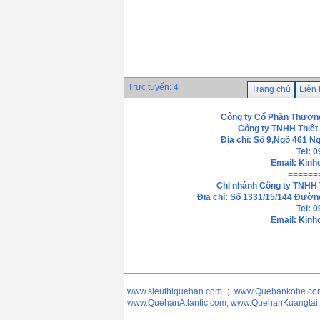
Giá: 0 VND
Que hàn Esab OK
46.00
Giá: 0 VND
Trực tuyến: 4
Trang chủ
Liên
Công ty Cổ Phần Thương
Công ty TNHH Thiết
Địa chỉ: Số 9,Ngõ 461 N
Tel: 
Email:
Kinh
======
Chi nhánh
Công ty TNHH 
Địa chỉ: Số 1331/15/144 Đườn
Tel: 
Email: Kin
www.sieuthiquehan.com ; www.Quehankobe.co
www.QuehanAtlantic.com, www.QuehanKuangtai