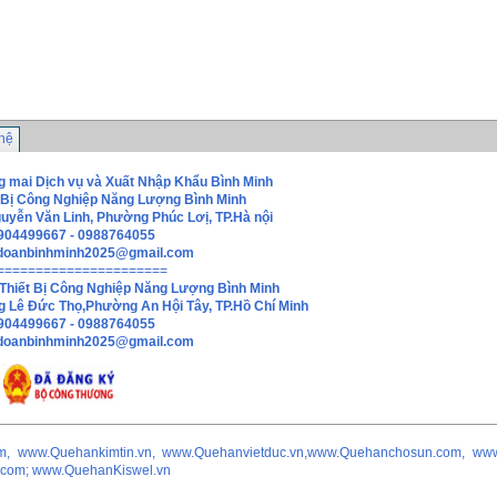
 hệ
 mai Dịch vụ và Xuất Nhập Khẩu Bình Minh
 Bị Công Nghiệp Năng Lượng Bình Minh
guyễn Văn Linh, Phường Phúc Lơị, TP.Hà nội
0904499667 - 0988764055
doanbinhminh2025@gmail.com
======================
Thiết Bị Công Nghiệp Năng Lượng Bình Minh
g Lê Đức Thọ,Phường An Hội Tây, TP.Hồ Chí Minh
0904499667 - 0988764055
hdoanbinhminh2025@gmail.com
m, www.Quehankimtin.vn, www.Quehanvietduc.vn,www.Quehanchosun.com, ww
.com; www.QuehanKiswel.vn