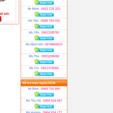
Mr Minh
: 0932 225 325
để biết
Ms Vân
: 0988 764 055
Ms Yến
: 0962208760
Ms Minh Anh
:0978884915
Ms Thư
: 0903208068
Ms Chi
: 0912378084
Hỗ trợ trực tuyến HCM
Mr Bình
: 0968 750 888
Ms Thu Hà
: 0904 829 667
Ms Hương
: 0964 934 177