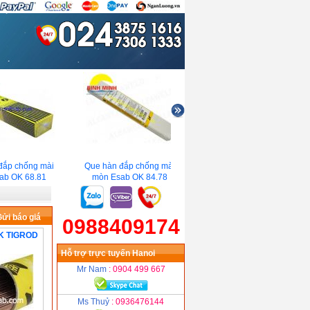
ắp chống mài
Que hàn đắp chống mài
Que hàn TIG Esab OK
b OK 68.81
mòn Esab OK 84.78
TIGROD 13.08
ửi báo giá
0988409174
OK TIGROD
Hỗ trợ trực tuyến Hanoi
Mr Nam
: 0904 499 667
Ms Thuỷ
: 0936476144