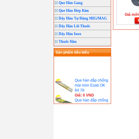
Que Hàn Gang
Que Hàn Hơp Kim
Giá mới:
Dây Hàn Tự Động MIG/MAG
Dây Hàn Lõi Thuốc
Dây Hàn Inox
Thuốc Hàn
Sản phẩm tiêu biểu
Que hàn đắp chống
mài mòn Esab OK
84.78
Giá: 0 VND
Que hàn đắp chống
mài mòn Esab OK
68.81
Giá: 0 VND
Que hàn Esab 4301
Giá: 0 VND
Que hàn chịu lực
Esab OK 48.04(
E7018)