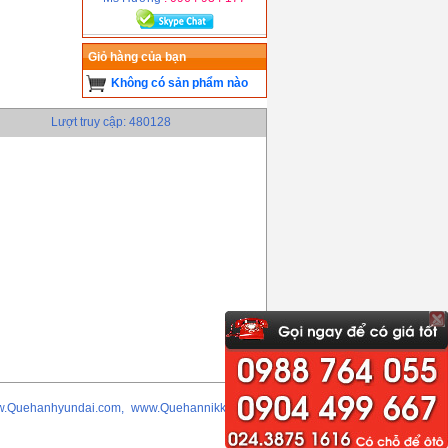
Giỏ hàng của bạn
Không có sản phẩm nào
Lượt truy cập: 480128
w.Quehanhyundai.com, www.Quehannikko.com,
Liên hệ để có giá tốt nhất